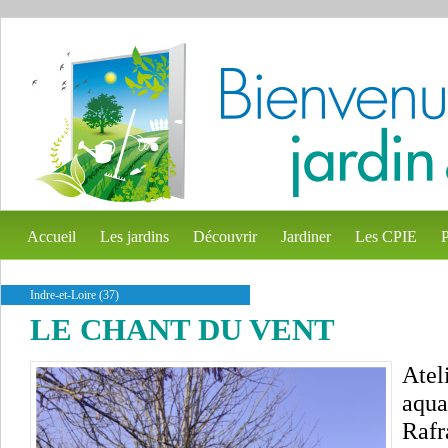
Accueil
Les jardins
Découvrir
Jardiner
Les CPIE
P
Indre-et-Loire (37)
LE CHANT DU VENT
Ateli
aqua
Rafr