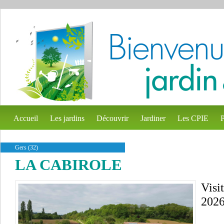
Accueil
Les jardins
Découvrir
Jardiner
Les CPIE
P
Gers (32)
LA CABIROLE
Visi
2026