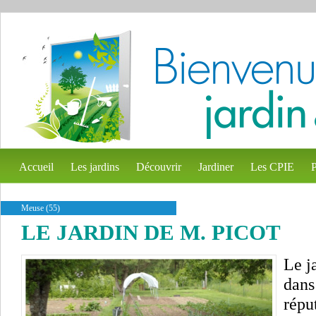
Accueil
Les jardins
Découvrir
Jardiner
Les CPIE
P
Meuse (55)
LE JARDIN DE M. PICOT
Le j
dans
répu