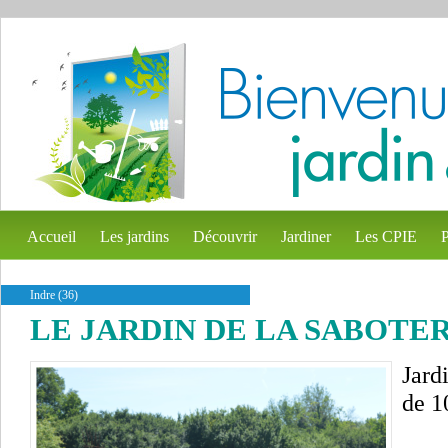
Accueil
Les jardins
Découvrir
Jardiner
Les CPIE
P
Indre (36)
LE JARDIN DE LA SABOTE
Jard
de 1