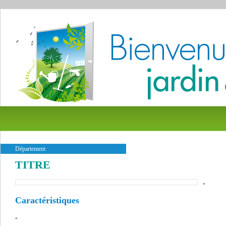
Département
TITRE
-
Caractéristiques
-