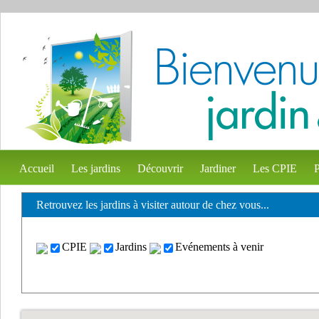
Accueil
Les jardins
Découvrir
Jardiner
Les CPIE
P
Retrouvez les jardins à visiter autour de chez vous...
CPIE
Jardins
Evénements à venir