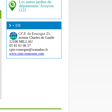
Les autres jardins du
département 'Aveyron
(12)'
+ DE
RENSEIGNEMENT ?
CPIE du Rouergue
25,
avenue Charles de Gaulle
12100 MILLAU
05 65 61 06 57
cpie-rouergue@wanadoo.fr
www.cpie-rouergue.com