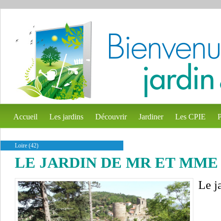
Accueil
Les jardins
Découvrir
Jardiner
Les CPIE
P
Loire (42)
LE JARDIN DE MR ET MM
Le j