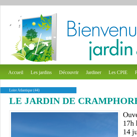
Accueil
Les jardins
Découvrir
Jardiner
Les CPIE
P
Loire Atlantique (44)
LE JARDIN DE CRAMPHOR
Ouve
17h 
14 j