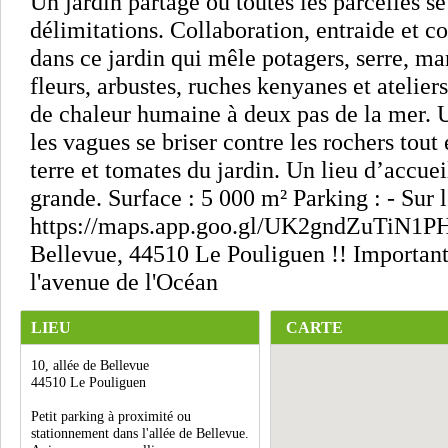
Un jardin partagé où toutes les parcelles s
délimitations. Collaboration, entraide et co
dans ce jardin qui mêle potagers, serre, mar
fleurs, arbustes, ruches kenyanes et atelier
de chaleur humaine à deux pas de la mer. U
les vagues se briser contre les rochers tou
terre et tomates du jardin. Un lieu d’accueil
grande. Surface : 5 000 m² Parking : - Sur l
https://maps.app.goo.gl/UK2gndZuTiN1PHr
Bellevue, 44510 Le Pouliguen !! Important 
l'avenue de l'Océan
LIEU
CARTE
10, allée de Bellevue
44510 Le Pouliguen
Petit parking à proximité ou
stationnement dans l'allée de Bellevue.