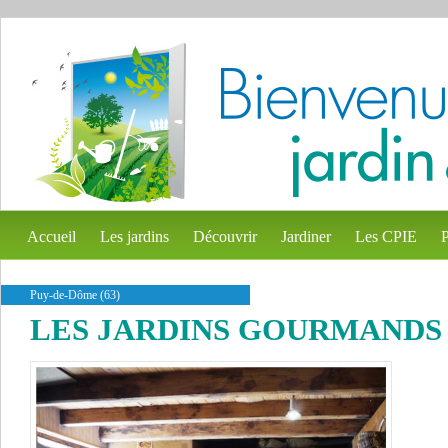
Accueil
Les jardins
Découvrir
Jardiner
Les CPIE
P
Puy-de-Dôme (63)
LES JARDINS GOURMANDS -