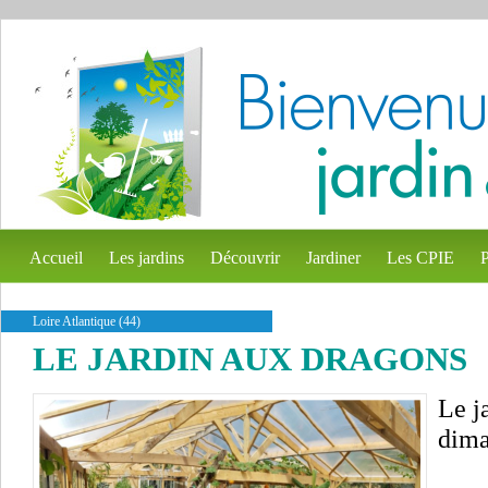
Accueil
Les jardins
Découvrir
Jardiner
Les CPIE
P
Loire Atlantique (44)
LE JARDIN AUX DRAGONS
Le j
dima