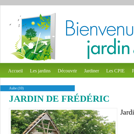
Accueil
Les jardins
Découvrir
Jardiner
Les CPIE
P
Aube (10)
JARDIN DE FRÉDÉRIC
Jard