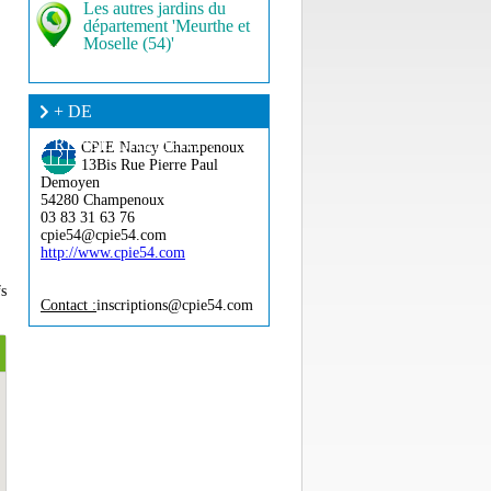
Les autres jardins du
département 'Meurthe et
Moselle (54)'
+ DE
RENSEIGNEMENT ?
CPIE Nancy Champenoux
13Bis Rue Pierre Paul
Demoyen
54280 Champenoux
03 83 31 63 76
cpie54@cpie54.com
http://www.cpie54.com
fs
Contact :
inscriptions@cpie54.com