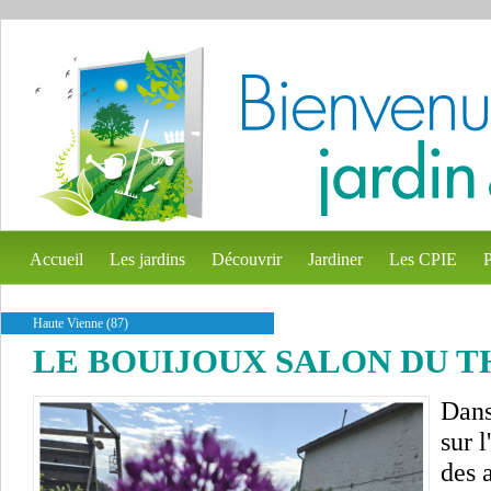
Accueil
Les jardins
Découvrir
Jardiner
Les CPIE
P
Haute Vienne (87)
LE BOUIJOUX SALON DU T
Dans
sur 
des 