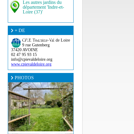
Les autres jardins du
département 'Indre-et-
Loire (37)'
+ DE
RENSEIGNEMENT ?
CPIE Touraine-Val de Loire
9 rue Gutenberg
37420 AVOINE
02 47 95 93 15
info@cpievaldeloire.org
www.cpievaldeloire.org
PHOTOS