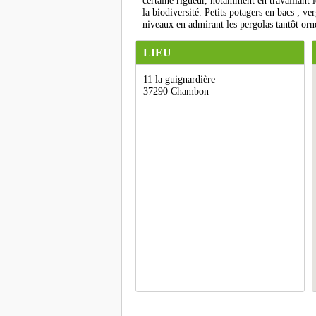
certaine rigueur, notamment en travaillant l
la biodiversité. Petits potagers en bacs ; ver
niveaux en admirant les pergolas tantôt orn
LIEU
11 la guignardière
37290 Chambon