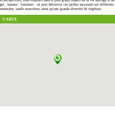
es perspectives, mais toujours dans le plus grand respect de la vie sauvage et de
ger ; bassins ; fontaines : on peut découvrir ces jardins successifs sur différents
ementales, tantôt nourrières, ainsi qu'une grande diversité de végétaux.
CARTE