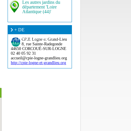
Les autres jardins du
département 'Loire
Atlantique (44)'
+ DE
RENSEIGNEMENT ?
CPIE Logne et Grand-Lieu
8, rue Sainte-Radegonde
44650 CORCOUÉ-SUR-LOGNE
02 40 05 92 31
accueil@cpie-logne-grandlieu.org
http://cpie-logne-et-grandlieu.org