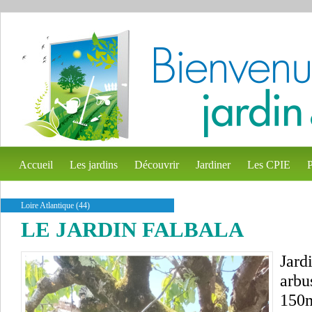
Accueil
Les jardins
Découvrir
Jardiner
Les CPIE
P
Loire Atlantique (44)
LE JARDIN FALBALA
Jard
arbus
150m