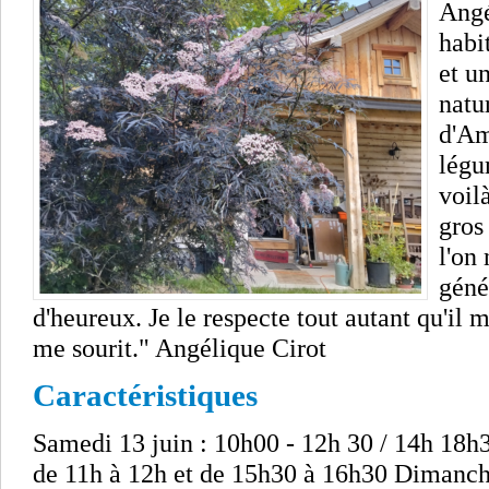
Angé
habit
et u
natu
d'Am
légu
voilà
gros 
l'on 
géné
d'heureux. Je le respecte tout autant qu'il me
me sourit." Angélique Cirot
Caractéristiques
Samedi 13 juin : 10h00 - 12h 30 / 14h 18h3
de 11h à 12h et de 15h30 à 16h30 Dimanche