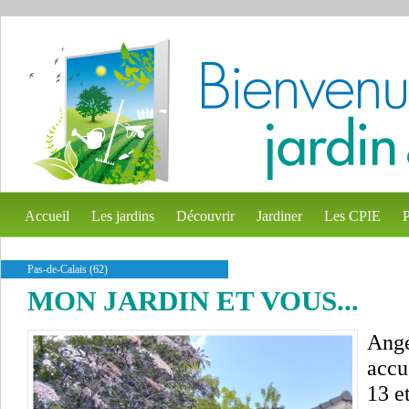
Accueil
Les jardins
Découvrir
Jardiner
Les CPIE
P
Pas-de-Calais (62)
MON JARDIN ET VOUS...
Angé
accu
13 e