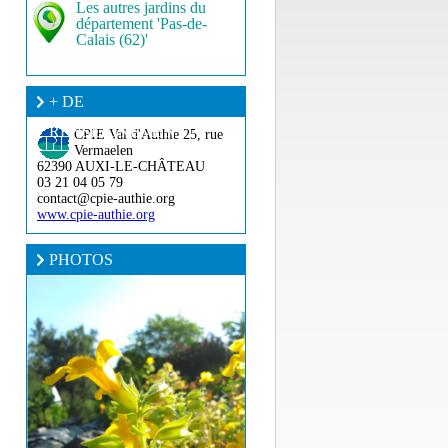
Les autres jardins du
département 'Pas-de-
Calais (62)'
+ DE
RENSEIGNEMENT ?
CPIE Val d'Authie
25, rue
Vermaelen
62390 AUXI-LE-CHÂTEAU
03 21 04 05 79
contact@cpie-authie.org
www.cpie-authie.org
PHOTOS