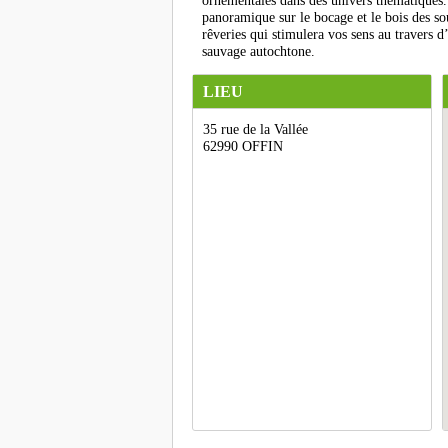
ornementales dans des univers thématiques.
panoramique sur le bocage et le bois des sou
rêveries qui stimulera vos sens au travers d
sauvage autochtone.
LIEU
35 rue de la Vallée
62990 OFFIN