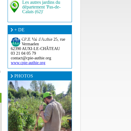
Les autres jardins du
département 'Pas-de-
Calais (62)'
+ DE
RENSEIGNEMENT ?
CPIE Val d'Authie
25, rue
Vermaelen
62390 AUXI-LE-CHÂTEAU
03 21 04 05 79
contact@cpie-authie.org
www.cpie-authie.org
s
PHOTOS