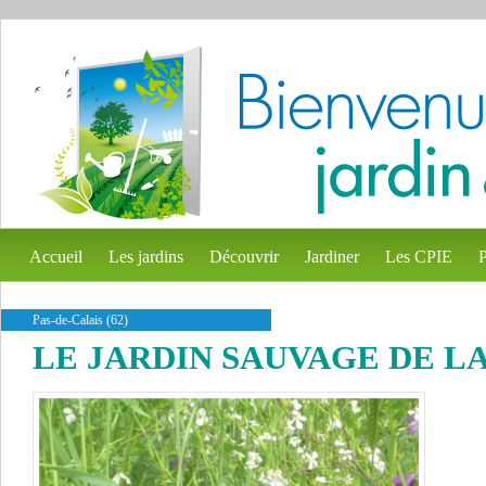
Accueil
Les jardins
Découvrir
Jardiner
Les CPIE
P
Pas-de-Calais (62)
LE JARDIN SAUVAGE DE L