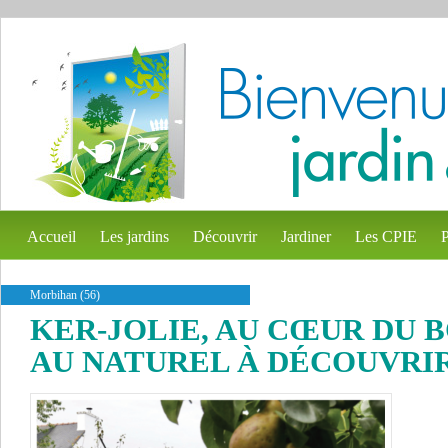
Accueil
Les jardins
Découvrir
Jardiner
Les CPIE
P
Morbihan (56)
KER-JOLIE, AU CŒUR DU 
AU NATUREL À DÉCOUVRI