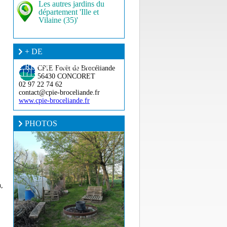
Les autres jardins du
département 'Ille et
Vilaine (35)'
+ DE
RENSEIGNEMENT ?
CPIE Forêt de Brocéliande
56430 CONCORET
02 97 22 74 62
contact@cpie-broceliande.fr
www.cpie-broceliande.fr
PHOTOS
n,