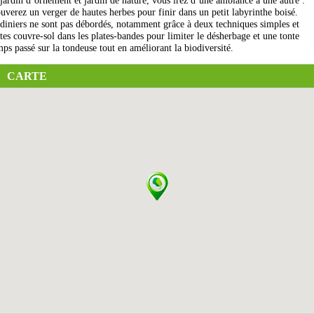
 jardin d’ornement et jardin de nature, vous irez d’une ambiance à une autre :
ouverez un verger de hautes herbes pour finir dans un petit labyrinthe boisé.
diniers ne sont pas débordés, notamment grâce à deux techniques simples et
ntes couvre-sol dans les plates-bandes pour limiter le désherbage et une tonte
mps passé sur la tondeuse tout en améliorant la biodiversité.
CARTE