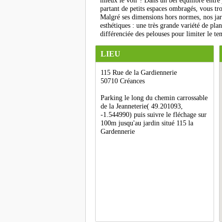
mieux le voir ! Dans un bel équilibre entre
partant de petits espaces ombragés, vous tr
Malgré ses dimensions hors normes, nos jar
esthétiques : une très grande variété de pla
différenciée des pelouses pour limiter le te
LIEU
115 Rue de la Gardiennerie
50710 Créances
Parking le long du chemin carrossable
de la Jeanneterie( 49.201093,
-1.544990) puis suivre le fléchage sur
100m jusqu'au jardin situé 115 la
Gardennerie