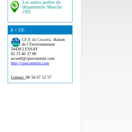
Les autres jardins du
département 'Manche
(50)'
+ DE
RENSEIGNEMENT ?
CPIE du Cotentin
Maison
de l’Environnement
50430 LESSAY
02 33 46 37 06
accueil@cpiecotentin.com
http://cpiecotentin.com
Contact :
06 56 67 12 57