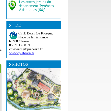
Les autres jardins du
département 'Pyrénées
Atlantiques (64)'
+ DE
RENSEIGNEMENT ?
CPIE Béarn
Le Kiosque,
Place de la résistance
64400 Oloron
05 59 38 68 71
cpiebearn@cpiebearn.fr
pe
www.cpiebearn.fr
PHOTOS