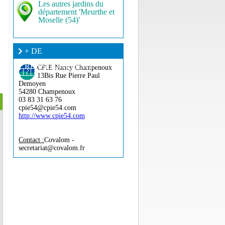
Les autres jardins du
département 'Meurthe et
Moselle (54)'
+ DE
RENSEIGNEMENT ?
CPIE Nancy Champenoux
13Bis Rue Pierre Paul
Demoyen
54280 Champenoux
03 83 31 63 76
cpie54@cpie54.com
http://www.cpie54.com
Contact :
Covalom -
secretariat@covalom.fr