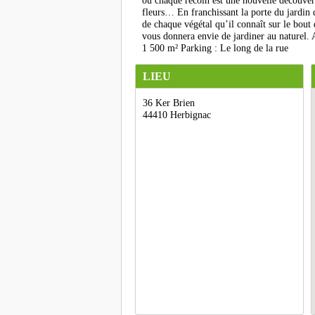
où chaque recoin est une nouvelle découverte
fleurs… En franchissant la porte du jardin
de chaque végétal qu’il connaît sur le bout 
vous donnera envie de jardiner au naturel. A
1 500 m² Parking : Le long de la rue
LIEU
36 Ker Brien
44410 Herbignac