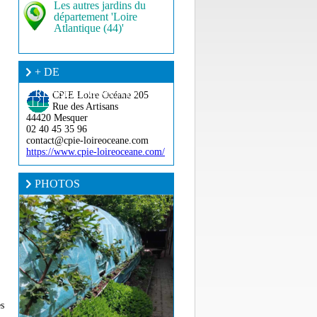
Les autres jardins du
département 'Loire
Atlantique (44)'
+ DE
RENSEIGNEMENT ?
CPIE Loire Océane
205
Rue des Artisans
44420 Mesquer
02 40 45 35 96
contact@cpie-loireoceane.com
https://www.cpie-loireoceane.com/
PHOTOS
es