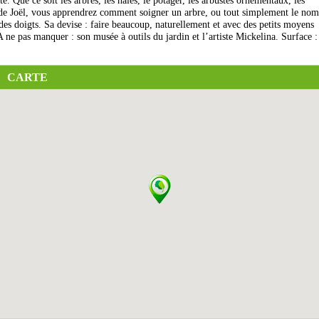
. Que ce soit les arbres, les haies, le potager, les arbustes ornementaux, les
 de Joël, vous apprendrez comment soigner un arbre, ou tout simplement le nom
des doigts. Sa devise : faire beaucoup, naturellement et avec des petits moyens
 ne pas manquer : son musée à outils du jardin et l’artiste Mickelina. Surface :
CARTE