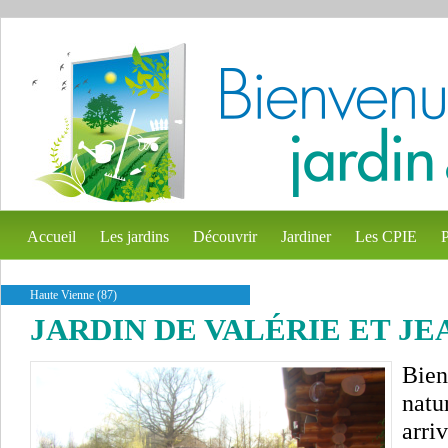
Accueil
Les jardins
Découvrir
Jardiner
Les CPIE
P
Haute Vienne (87)
JARDIN DE VALÉRIE ET J
Bien
natu
arri