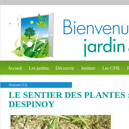
Accueil
Les jardins
Découvrir
Jardiner
Les CPIE
P
Aveyron (12)
LE SENTIER DES PLANTES 
DESPINOY