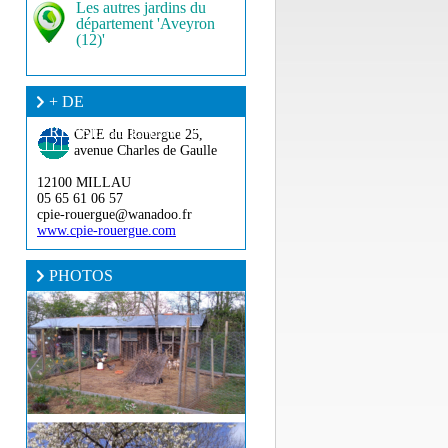
Les autres jardins du
département 'Aveyron
(12)'
+ DE
RENSEIGNEMENT ?
CPIE du Rouergue
25,
avenue Charles de Gaulle
12100 MILLAU
05 65 61 06 57
cpie-rouergue@wanadoo.fr
www.cpie-rouergue.com
PHOTOS