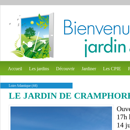
Accueil
Les jardins
Découvrir
Jardiner
Les CPIE
P
Loire Atlantique (44)
LE JARDIN DE CRAMPHOR
Ouve
17h 
14 j