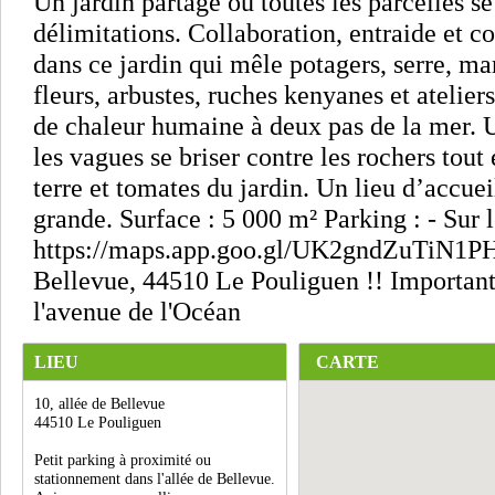
Un jardin partagé où toutes les parcelles s
délimitations. Collaboration, entraide et co
dans ce jardin qui mêle potagers, serre, mar
fleurs, arbustes, ruches kenyanes et atelier
de chaleur humaine à deux pas de la mer. U
les vagues se briser contre les rochers tou
terre et tomates du jardin. Un lieu d’accueil
grande. Surface : 5 000 m² Parking : - Sur l
https://maps.app.goo.gl/UK2gndZuTiN1PHr
Bellevue, 44510 Le Pouliguen !! Important 
l'avenue de l'Océan
LIEU
CARTE
10, allée de Bellevue
44510 Le Pouliguen
Petit parking à proximité ou
stationnement dans l'allée de Bellevue.