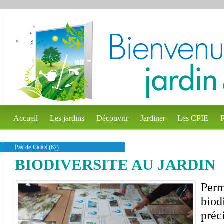
Accueil
Les jardins
Découvrir
Jardiner
Les CPIE
P
Pas-de-Calais (62)
BIODIVERSITE AU JARDIN
Perm
biod
préc