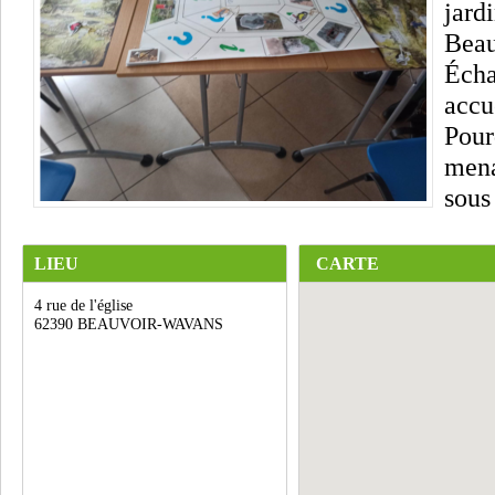
jard
Beau
Écha
accu
Pour
mena
sous
LIEU
CARTE
4 rue de l'église
62390 BEAUVOIR-WAVANS