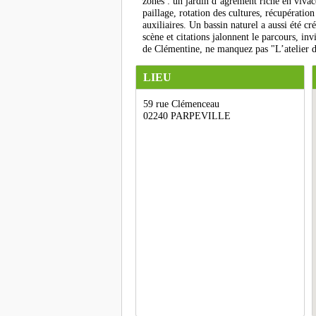
zones : un jardin d’agrément riche en vivace
paillage, rotation des cultures, récupération
auxiliaires. Un bassin naturel a aussi été cr
scène et citations jalonnent le parcours, in
de Clémentine, ne manquez pas "L’atelier 
LIEU
59 rue Clémenceau
02240 PARPEVILLE