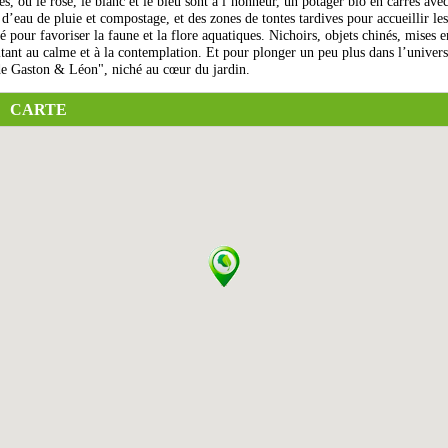
s, où le rose, le blanc et le bleu sont à l’honneur, un potager bio en carrés ave
 d’eau de pluie et compostage, et des zones de tontes tardives pour accueillir les
éé pour favoriser la faune et la flore aquatiques. Nichoirs, objets chinés, mises e
vitant au calme et à la contemplation. Et pour plonger un peu plus dans l’univers
de Gaston & Léon", niché au cœur du jardin.
CARTE