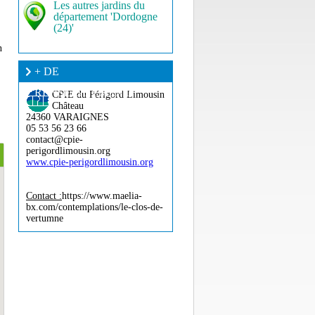
Les autres jardins du
département 'Dordogne
(24)'
n
+ DE
RENSEIGNEMENT ?
CPIE du Périgord Limousin
Château
24360 VARAIGNES
05 53 56 23 66
contact@cpie-
perigordlimousin.org
www.cpie-perigordlimousin.org
Contact :
https://www.maelia-
bx.com/contemplations/le-clos-de-
vertumne