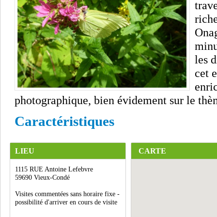
trav
rich
Onag
minu
les 
cet e
enri
photographique, bien évidement sur le thèm
Caractéristiques
LIEU
CARTE
1115 RUE Antoine Lefebvre
59690 Vieux-Condé
Visites commentées sans horaire fixe -
possibilité d'arriver en cours de visite