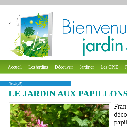
Accueil
Les jardins
Découvrir
Jardiner
Les CPIE
P
Nord (59)
LE JARDIN AUX PAPILLON
Fran
déco
papi