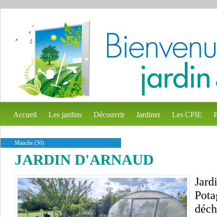
Accueil
Les jardins
Découvrir
Jardiner
Les CPIE
P
Manche (50)
JARDIN D'ARNAUD
Jard
Pota
déch