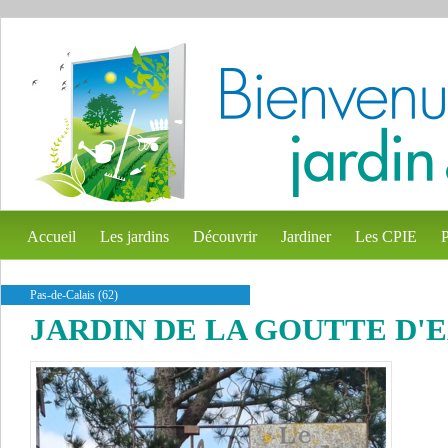
Accueil
Les jardins
Découvrir
Jardiner
Les CPIE
P
Pas-de-Calais (62)
JARDIN DE LA GOUTTE D'