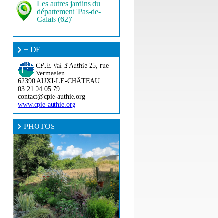
Les autres jardins du
département 'Pas-de-
Calais (62)'
+ DE
RENSEIGNEMENT ?
CPIE Val d'Authie
25, rue
Vermaelen
62390 AUXI-LE-CHÂTEAU
03 21 04 05 79
contact@cpie-authie.org
www.cpie-authie.org
PHOTOS