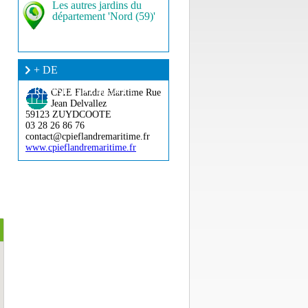
Les autres jardins du
département 'Nord (59)'
+ DE
RENSEIGNEMENT ?
CPIE Flandre Maritime
Rue
Jean Delvallez
59123 ZUYDCOOTE
03 28 26 86 76
contact@cpieflandremaritime.fr
www.cpieflandremaritime.fr