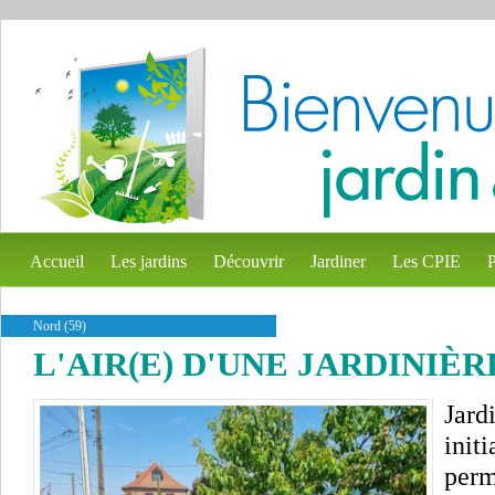
Accueil
Les jardins
Découvrir
Jardiner
Les CPIE
P
Nord (59)
L'AIR(E) D'UNE JARDINIÈR
Jardi
init
perm