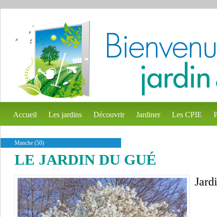
Accueil
Les jardins
Découvrir
Jardiner
Les CPIE
P
Manche (50)
LE JARDIN DU GUÉ
Jard