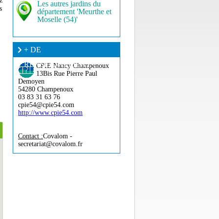
z
Les autres jardins du
s
département 'Meurthe et
Moselle (54)'
+ DE
RENSEIGNEMENT ?
CPIE Nancy Champenoux
13Bis Rue Pierre Paul
Demoyen
54280 Champenoux
03 83 31 63 76
cpie54@cpie54.com
http://www.cpie54.com
Contact :
Covalom -
secretariat@covalom.fr