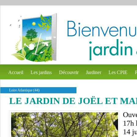
Accueil
Les jardins
Découvrir
Jardiner
Les CPIE
P
Loire Atlantique (44)
LE JARDIN DE JOËL ET MA
Ouve
17h 
14 j