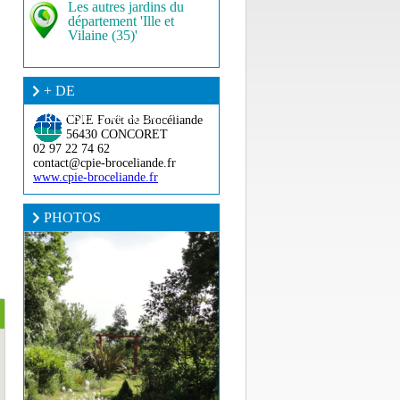
Les autres jardins du
département 'Ille et
Vilaine (35)'
+ DE
RENSEIGNEMENT ?
CPIE Forêt de Brocéliande
56430 CONCORET
02 97 22 74 62
contact@cpie-broceliande.fr
www.cpie-broceliande.fr
PHOTOS