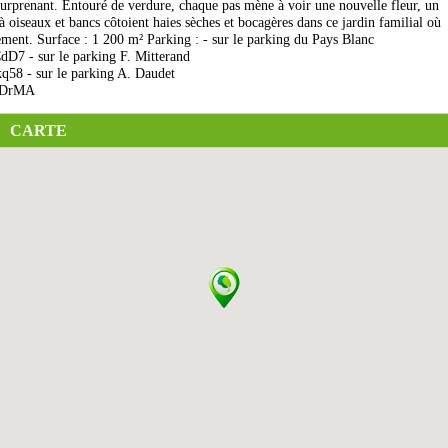
t surprenant. Entouré de verdure, chaque pas mène à voir une nouvelle fleur, un
 oiseaux et bancs côtoient haies sèches et bocagères dans ce jardin familial où
ement. Surface : 1 200 m² Parking : - sur le parking du Pays Blanc
7 - sur le parking F. Mitterand
58 - sur le parking A. Daudet
VGDrMA
CARTE