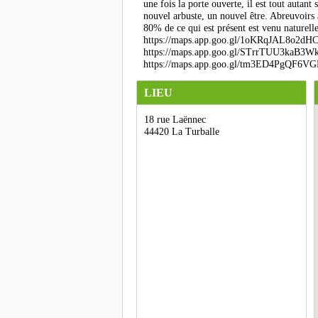
une fois la porte ouverte, il est tout autan
nouvel arbuste, un nouvel être. Abreuvoirs à
80% de ce qui est présent est venu naturell
https://maps.app.goo.gl/1oKRqJAL8o2dHCdD
https://maps.app.goo.gl/STrrTUU3kaB3Wkq
https://maps.app.goo.gl/tm3ED4PgQF6
LIEU
18 rue Laënnec
44420 La Turballe