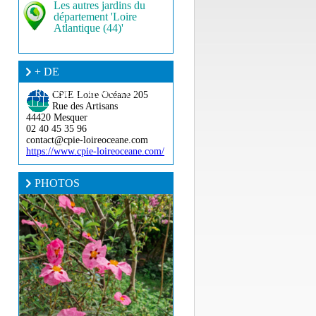
Les autres jardins du
département 'Loire
Atlantique (44)'
+ DE
RENSEIGNEMENT ?
CPIE Loire Océane
205
Rue des Artisans
44420 Mesquer
02 40 45 35 96
contact@cpie-loireoceane.com
https://www.cpie-loireoceane.com/
PHOTOS