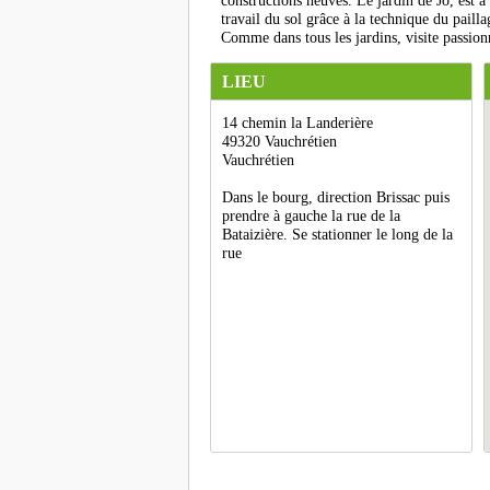
constructions neuves. Le jardin de Jo, est à
travail du sol grâce à la technique du pailla
Comme dans tous les jardins, visite passion
LIEU
14 chemin la Landerière
49320 Vauchrétien
Vauchrétien
Dans le bourg, direction Brissac puis
prendre à gauche la rue de la
Bataizière. Se stationner le long de la
rue