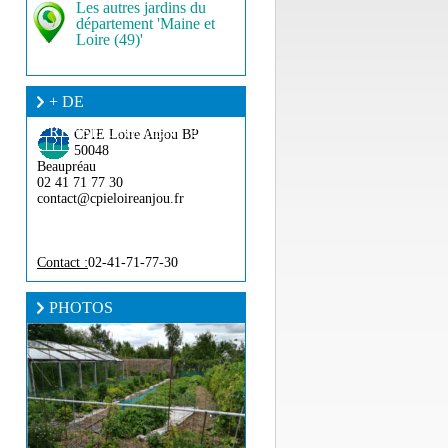
Les autres jardins du
département 'Maine et
Loire (49)'
+ DE
RENSEIGNEMENT ?
CPIE Loire Anjou
BP
50048
Beaupréau
02 41 71 77 30
contact@cpieloireanjou.fr
Contact :
02-41-71-77-30
PHOTOS