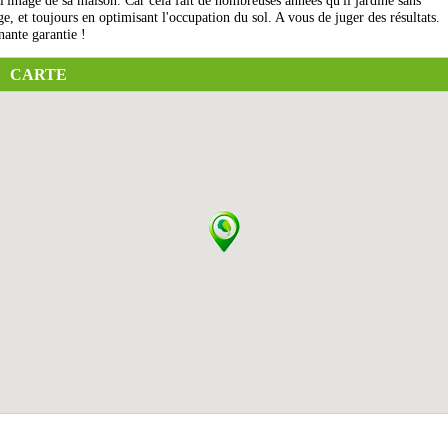
 l'image de sa maison. Car cela fait de nombreuses années qu'il jardine sans
ge, et toujours en optimisant l'occupation du sol. A vous de juger des résultats.
nante garantie !
CARTE