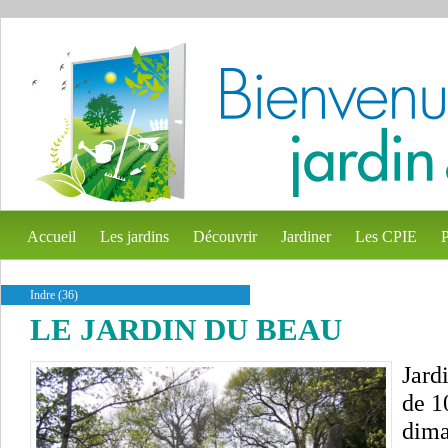
Accueil
Les jardins
Découvrir
Jardiner
Les CPIE
P
Indre (36)
LE JARDIN DU BEAU
Jard
de 1
dima