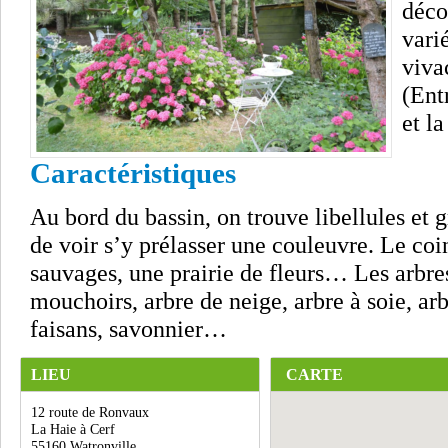
déco
vari
viva
(Ent
et l
Caractéristiques
Au bord du bassin, on trouve libellules et gr
de voir s’y prélasser une couleuvre. Le coi
sauvages, une prairie de fleurs… Les arbres
mouchoirs, arbre de neige, arbre à soie, ar
faisans, savonnier…
LIEU
CARTE
12 route de Ronvaux
La Haie à Cerf
55160 Watronville