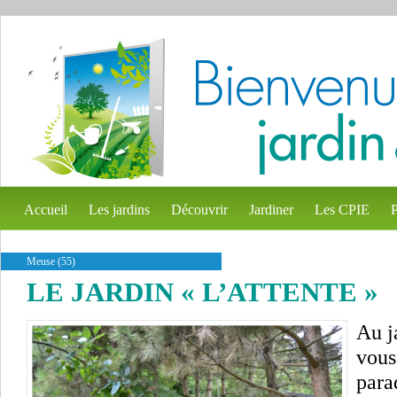
Accueil
Les jardins
Découvrir
Jardiner
Les CPIE
P
Meuse (55)
LE JARDIN « L’ATTENTE »
Au j
vous
para