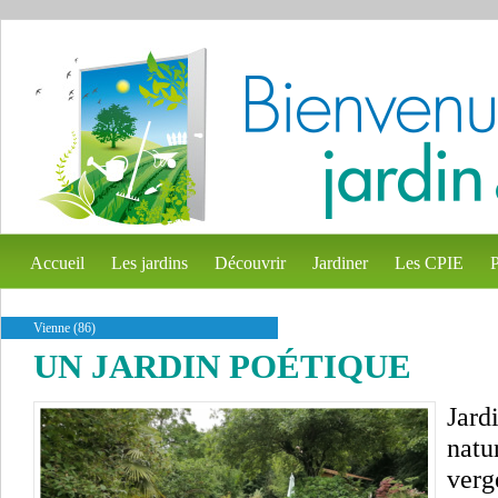
Accueil
Les jardins
Découvrir
Jardiner
Les CPIE
P
Vienne (86)
UN JARDIN POÉTIQUE
Jard
natu
verg