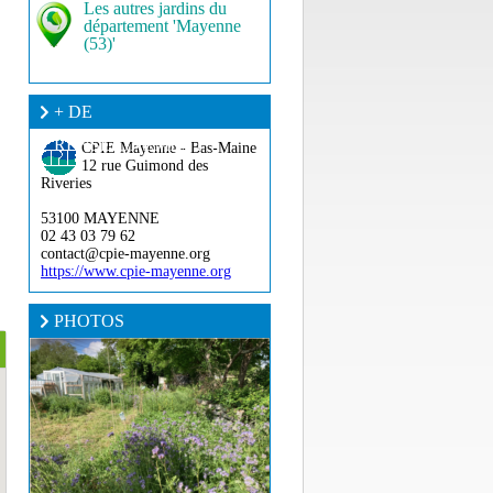
Les autres jardins du
département 'Mayenne
(53)'
+ DE
RENSEIGNEMENT ?
CPIE Mayenne - Bas-Maine
12 rue Guimond des
Riveries
53100 MAYENNE
02 43 03 79 62
contact@cpie-mayenne.org
https://www.cpie-mayenne.org
PHOTOS